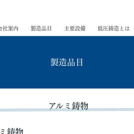
会社案内
製造品目
主要設備
低圧鋳造とは
製造品目
アルミ鋳物
ミ鋳物